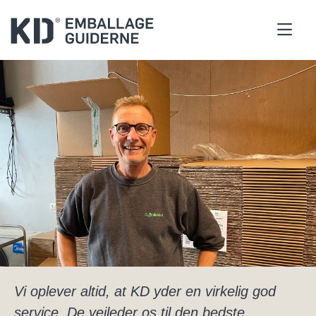
Vi oplever altid, at KD yder en virkelig god
service. De vejleder os til den bedste