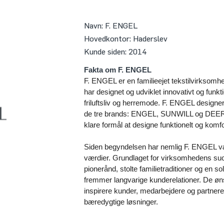
Navn:
F. ENGEL
Hovedkontor:
Haderslev
Kunde siden:
2014
Fakta om F. ENGEL
F. ENGEL er en familieejet tekstilvirksomhed
har designet og udviklet innovativt og funktion
friluftsliv og herremode. F. ENGEL designe
de tre brands: ENGEL, SUNWILL og DEE
klare formål at designe funktionelt og komfo
Siden begyndelsen har nemlig F. ENGEL væ
værdier. Grundlaget for virksomhedens su
pionerånd, stolte familietraditioner og en so
fremmer langvarige kunderelationer. De øn
inspirere kunder, medarbejdere og partner
bæredygtige løsninger.