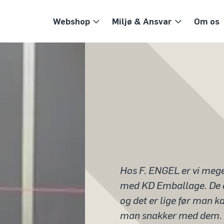
Webshop
Miljø & Ansvar
Om os
Hos F. ENGEL er vi meg
med KD Emballage. De er 
og det er lige før man k
man snakker med dem. D