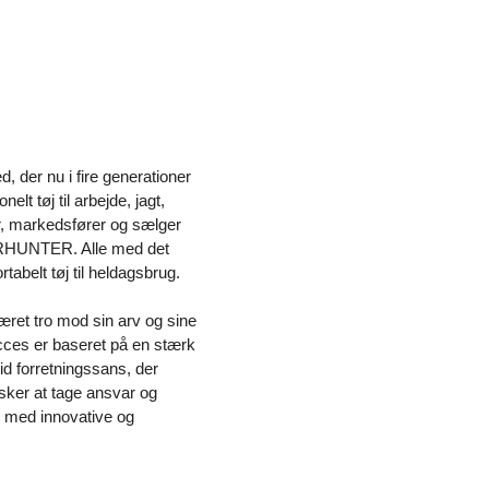
, der nu i fire generationer
elt tøj til arbejde, jagt,
r, markedsfører og sælger
RHUNTER. Alle med det
rtabelt tøj til heldagsbrug.
ret tro mod sin arv og sine
cces er baseret på en stærk
lid forretningssans, der
sker at tage ansvar og
e med innovative og