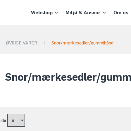
Webshop
Miljø & Ansvar
Om os
|
ØVRIGE VARER
|
Snor/mærkesedler/gummibånd
Snor/mærkesedler/gumm
side